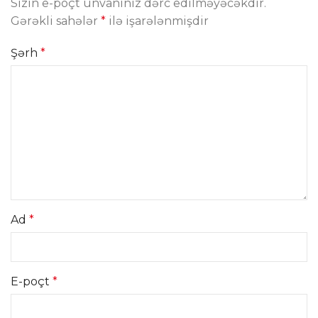
Sizin e-poçt ünvanınız dərc edilməyəcəkdir.
Gərəkli sahələr
*
ilə işarələnmişdir
Şərh
*
Ad
*
E-poçt
*