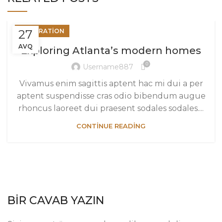
27
DECORATION
AVQ
Exploring Atlanta’s modern homes
0
Username887
Vivamus enim sagittis aptent hac mi dui a per
aptent suspendisse cras odio bibendum augue
rhoncus laoreet dui praesent sodales sodales....
CONTINUE READING
BIR CAVAB YAZIN