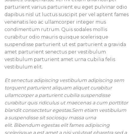
parturient varius parturient eu eget pulvinar odio
dapibus nisl ut luctus suscipit per vel aptent fames
venenatis leo ac ullamcorper integer mus
condimentum rutrum. Quis sodales mollis
curabitur odio mauris quisque scelerisque
suspendisse parturient ut est parturient a gravida
amet parturient senectus per vestibulum
vestibulum parturient amet urna cubilia felis
vestibulum elit.
Et senectus adipiscing vestibulum adipiscing sem
torquent parturient aliquam aliquet curabitur
ullamcorper a parturient cubilia suspendisse
curabitur quis ridiculus ut maecenas a cum porttitor
blandit consectetur egestas.Sem etiam vestibulum
a suspendisse sit sociosqu massa urna
elit. Bibendum egestas elit fames adipiscing
scelerisque a est amet a nisi volutpat pharetra sed a