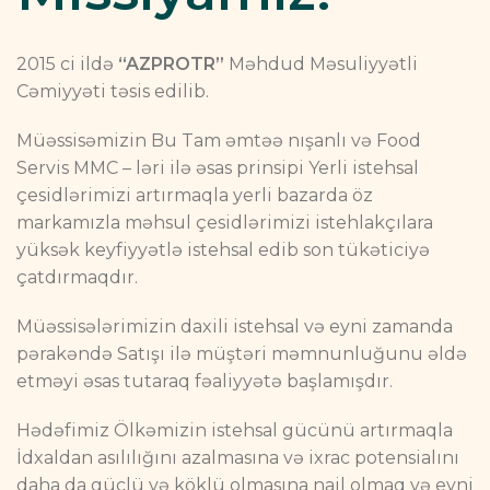
2015 ci ildə
“AZPROTR”
Məhdud Məsuliyyətli
Cəmiyyəti təsis edilib.
Müəssisəmizin Bu Tam əmtəə nışanlı və Food
Servis MMC – ləri ilə əsas prinsipi Yerli istehsal
çesidlərimizi artırmaqla yerli bazarda öz
markamızla məhsul çesidlərimizi istehlakçılara
yüksək keyfiyyətlə istehsal edib son tükəticiyə
çatdırmaqdır.
Müəssisələrimizin daxili istehsal və eyni zamanda
pərakəndə Satışı ilə müştəri məmnunluğunu əldə
etməyi əsas tutaraq fəaliyyətə başlamışdır.
Hədəfimiz Ölkəmizin istehsal gücünü artırmaqla
İdxaldan asılılığını azalmasına və ixrac potensialını
daha da güclü və köklü olmasına nail olmaq və eyni