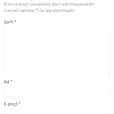
Sizin e-poçt ünvanınız dərc edilməyəcəkdir.
Gərəkli sahələr
*
ilə işarələnmişdir
Şərh
*
Ad
*
E-poçt
*