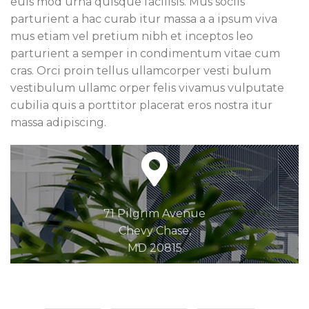
euis mod urna quisque facilisis. Mus sociis
parturient a hac curab itur massa a a ipsum viva
mus etiam vel pretium nibh et inceptos leo
parturient a semper in condimentum vitae cum
cras. Orci proin tellus ullamcorper vesti bulum
vestibulum ullamc orper felis vivamus vulputate
cubilia quis a porttitor placerat eros nostra itur
massa adipiscing.
71 Pilgrim Avenue
Chevy Chase,
MD 20815