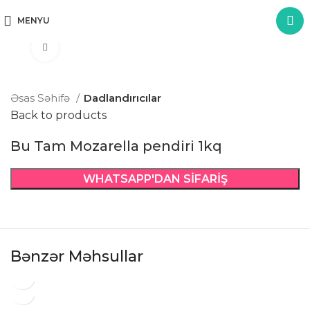
MENYU
Click to enlarge
Əsas Səhifə
Dadlandırıcılar
Back to products
Bu Tam Mozarella pendiri 1kq
WHATSAPP'DAN SIFARIŞ
Bənzər Məhsullar
Bu Tam mayonez 35% 10kq