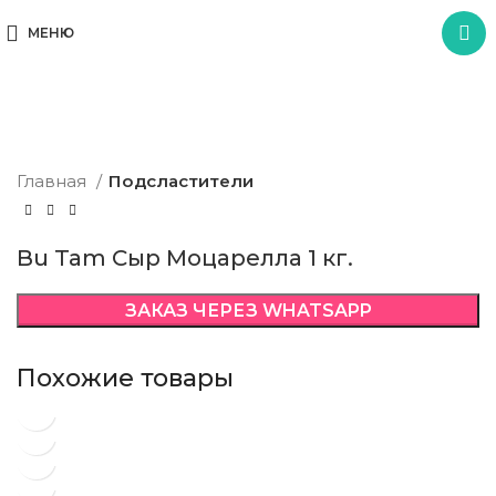
МЕНЮ
Click to enlarge
Главная
Подсластители
Bu Tam Сыр Моцарелла 1 кг.
ЗАКАЗ ЧЕРЕЗ WHATSAPP
Похожие товары
Bu Tam острый перец 4кг.
Bu Tam кетчуп класс 20% 9кг