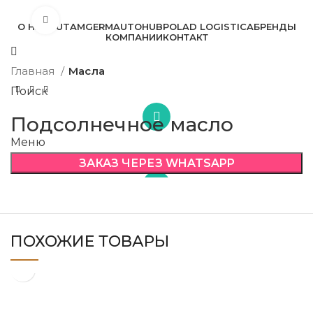
Click to enlarge
О НАС
BUTAM
GERMAUTOHUB
POLAD LOGISTICA
БРЕНДЫ
КОМПАНИИ
КОНТАКТ
Главная
Масла
Поиск
Подсолнечное масло
Меню
ЗАКАЗ ЧЕРЕЗ WHATSAPP
ПОХОЖИЕ ТОВАРЫ
Растительное рапсовое